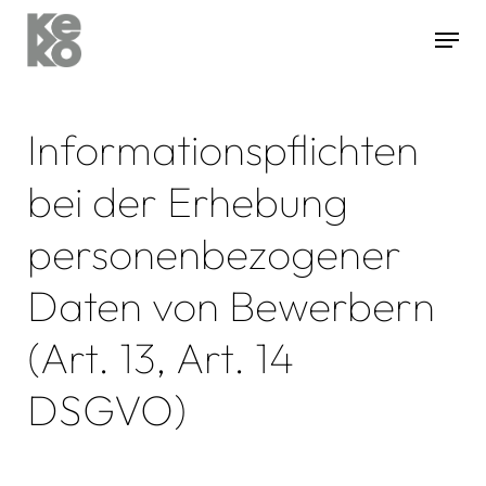
Informationspflichten
Hit enter to search or ESC to close
bei der Erhebung
personenbezogener
Daten von Bewerbern
(Art. 13, Art. 14
DSGVO)