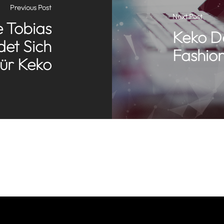
Previous Post
Next Post
 Tobias
Keko D
det Sich
Fashion
ür Keko