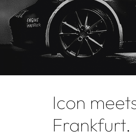
Hit enter to search or ESC to close
Icon meets
Frankfurt.