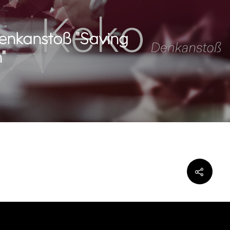
enkanstoß "Saving
"