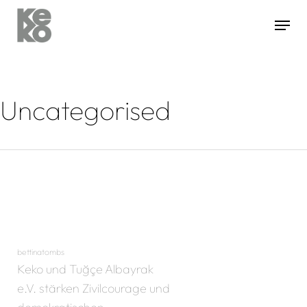
Hit enter to search or ESC to close
Uncategorised
bettinatombs
Keko und Tuğçe Albayrak
e.V. stärken Zivilcourage und