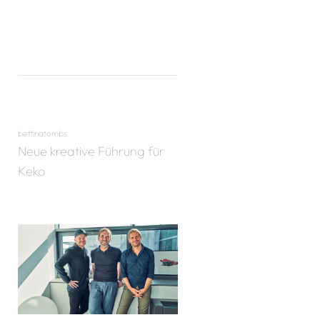
bettinatombs
Neue kreative Führung für
Keko